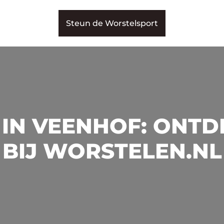
Steun de Worstelsport
IN VEENHOF: ONTDE
BIJ WORSTELEN.NL