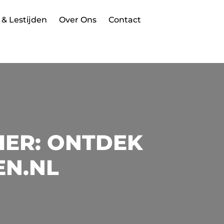
 & Lestijden
Over Ons
Contact
IER: ONTDEK
EN.NL