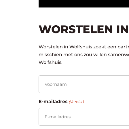
WORSTELEN IN
Worstelen in Wolfshuis zoekt een partn
misschien met ons zou willen samenwe
Wolfshuis.
Naam
(Vereist)
Voornaam
E-mailadres
(Vereist)