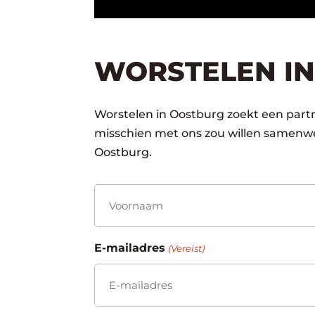
WORSTELEN IN
Worstelen in Oostburg zoekt een partne
misschien met ons zou willen samenwe
Oostburg.
Naam
(Vereist)
Voornaam
E-mailadres
(Vereist)