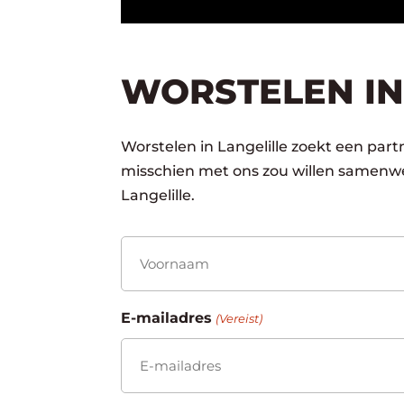
WORSTELEN IN
Worstelen in Langelille zoekt een partn
misschien met ons zou willen samenwe
Langelille.
Naam
(Vereist)
Voornaam
E-mailadres
(Vereist)