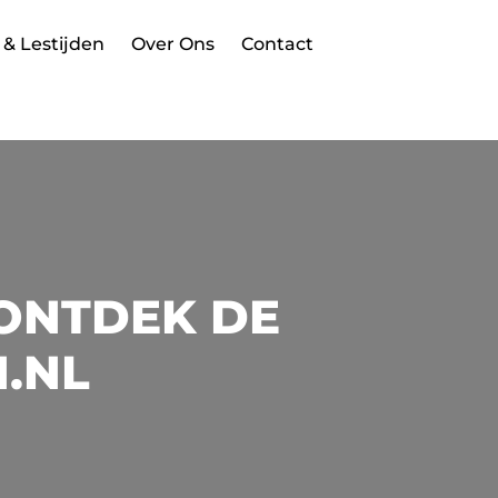
 & Lestijden
Over Ons
Contact
ONTDEK DE
N.NL