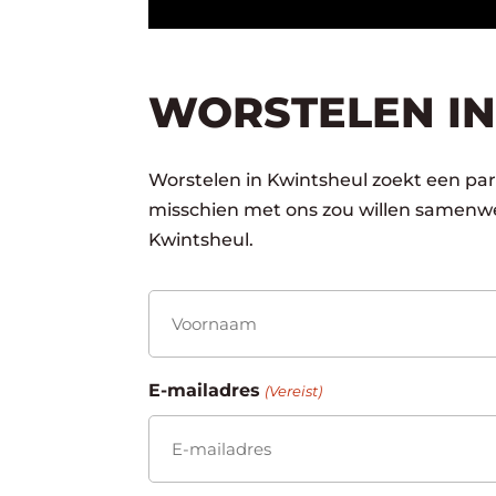
WORSTELEN IN
Worstelen in Kwintsheul zoekt een part
misschien met ons zou willen samenwe
Kwintsheul.
Naam
(Vereist)
Voornaam
E-mailadres
(Vereist)