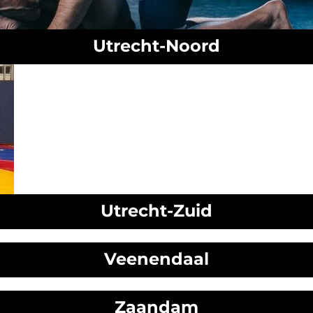
Utrecht-Noord
Utrecht-Zuid
Veenendaal
Zaandam