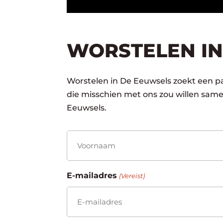
WORSTELEN IN
Worstelen in De Eeuwsels zoekt een pa
die misschien met ons zou willen sam
Eeuwsels.
Naam
(Vereist)
Voornaam
E-mailadres
(Vereist)