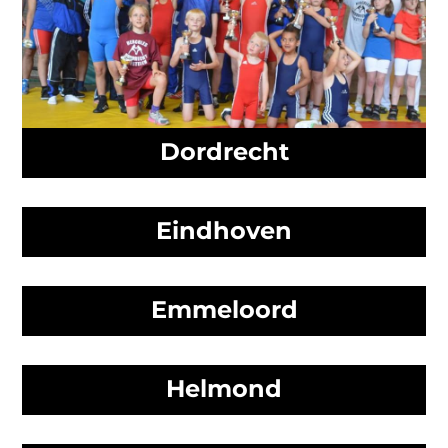
Dordrecht
Eindhoven
Emmeloord
Helmond