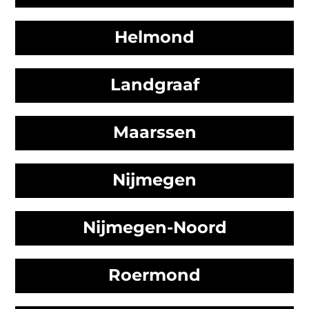
Helmond
Landgraaf
Maarssen
Nijmegen
Nijmegen-Noord
Roermond