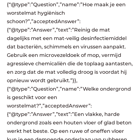
{“@type”:”Question”,”name”:”Hoe maak je een
worstelmat hygiënisch
schoon?”,”acceptedAnswer”:
{“@type”:”Answer”,”text”:”Reinig de mat
dagelijks met een mat-veilig desinfectiemiddel
dat bacteriën, schimmels en virussen aanpakt.
Gebruik een microvezeldoek of mop, vermijd
agressieve chemicaliën die de toplaag aantasten,
en zorg dat de mat volledig droog is voordat hij
opnieuw wordt gebruikt.”}},
{“@type”:”Question”,”name”:”Welke ondergrond
is geschikt voor een
worstelmat?”,”acceptedAnswer”:
{“@type”:”Answer”,”text”:”Een vlakke, harde
ondergrond zoals een houten vloer of glad beton
werkt het beste. Op een ruwe of oneffen vloer
kun je een dempende onderlaag van rubberen