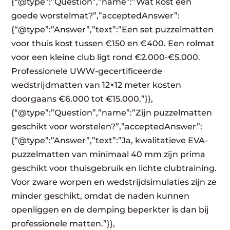
{“@type”:”Question”,”name”:”Wat kost een
goede worstelmat?”,”acceptedAnswer”:
{“@type”:”Answer”,”text”:”Een set puzzelmatten
voor thuis kost tussen €150 en €400. Een rolmat
voor een kleine club ligt rond €2.000-€5.000.
Professionele UWW-gecertificeerde
wedstrijdmatten van 12×12 meter kosten
doorgaans €6.000 tot €15.000.”}},
{“@type”:”Question”,”name”:”Zijn puzzelmatten
geschikt voor worstelen?”,”acceptedAnswer”:
{“@type”:”Answer”,”text”:”Ja, kwalitatieve EVA-
puzzelmatten van minimaal 40 mm zijn prima
geschikt voor thuisgebruik en lichte clubtraining.
Voor zware worpen en wedstrijdsimulaties zijn ze
minder geschikt, omdat de naden kunnen
openliggen en de demping beperkter is dan bij
professionele matten.”}},